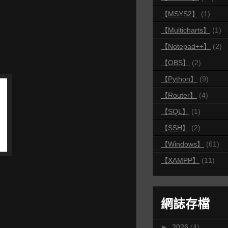
【MSYS2】
(1)
【Multicharts】
(1)
【Notepad++】
(2)
【OBS】
(2)
【Python】
(9)
【Router】
(4)
【SQL】
(1)
【SSH】
(2)
【Windows】
(61)
【XAMPP】
(11)
網誌存檔
►
2026
(4)