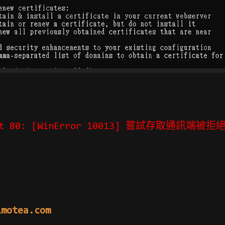
 port 80: [WinError 10013] 嘗試存取通
lmotea.com