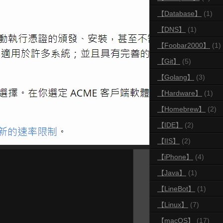
【Database】
(1)
【DNS】
(1)
【Foobar2000】
(1)
【Git】
(5)
【Golang】
(3)
【Hardware】
(1)
【Homebrew】
(2)
【IDE】
(2)
【IIS】
(2)
【iPhone】
(4)
【Java】
(1)
【LineBot】
(1)
【Linux】
(7)
【macOS】
(17)