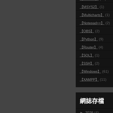
【MSYS2】
(1)
【Multicharts】
(1)
【Notepad++】
(2)
【OBS】
(2)
【Python】
(9)
【Router】
(4)
【SQL】
(1)
【SSH】
(2)
【Windows】
(61)
【XAMPP】
(11)
網誌存檔
►
2026
(4)