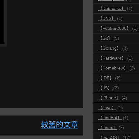
【Database】
(1)
【DNS】
(1)
【Foobar2000】
(1)
【Git】
(5)
【Golang】
(3)
【Hardware】
(1)
【Homebrew】
(2)
【IDE】
(2)
【IIS】
(2)
【iPhone】
(4)
【Java】
(1)
【LineBot】
(1)
較舊的文章
【Linux】
(7)
【macOS】
(17)