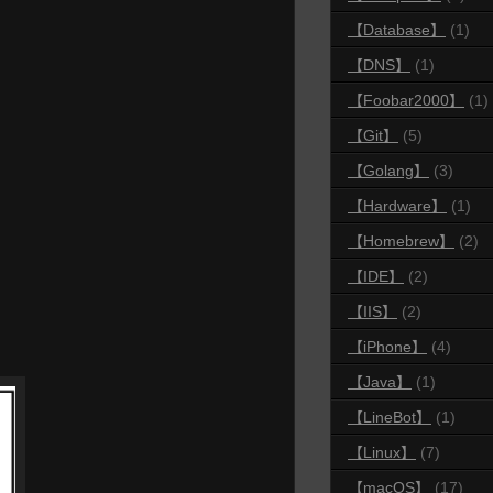
【Database】
(1)
【DNS】
(1)
【Foobar2000】
(1)
【Git】
(5)
【Golang】
(3)
【Hardware】
(1)
【Homebrew】
(2)
【IDE】
(2)
【IIS】
(2)
【iPhone】
(4)
【Java】
(1)
【LineBot】
(1)
【Linux】
(7)
【macOS】
(17)