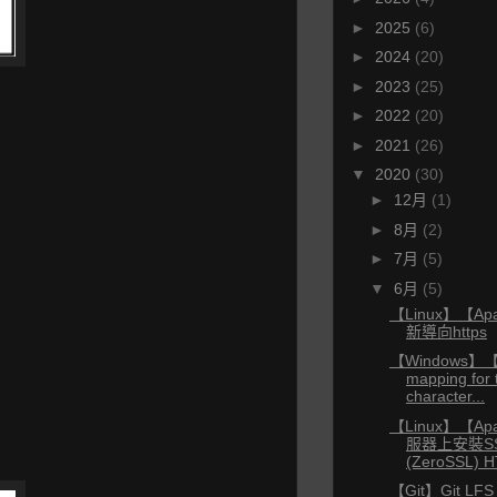
►
2025
(6)
►
2024
(20)
►
2023
(25)
►
2022
(20)
►
2021
(26)
▼
2020
(30)
►
12月
(1)
►
8月
(2)
►
7月
(5)
▼
6月
(5)
【Linux】【Apa
新導向https
【Windows】【
mapping for 
character...
【Linux】【A
服器上安裝S
(ZeroSSL) 
【Git】Git LFS