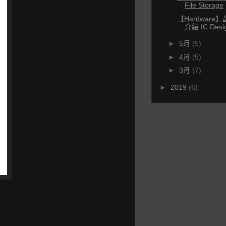
File Storage
【Hardwar
介紹 IC Desi
►
5月
(5)
►
4月
(5)
►
3月
(7)
►
2019
(6)