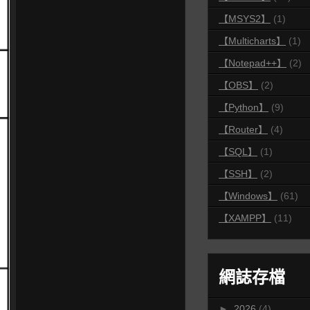
【MSYS2】
(1)
【Multicharts】
(1)
【Notepad++】
(2)
【OBS】
(2)
【Python】
(9)
【Router】
(4)
【SQL】
(1)
【SSH】
(2)
【Windows】
(61)
【XAMPP】
(11)
網誌存檔
►
2026
(4)